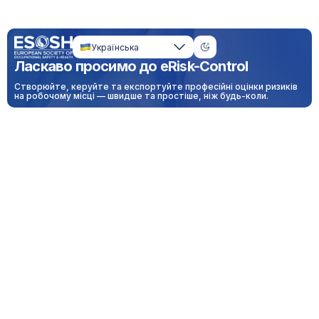
Українська
Ласкаво просимо до eRisk-Control
Створюйте, керуйте та експортуйте професійні оцінки ризиків
на робочому місці — швидше та простіше, ніж будь-коли.