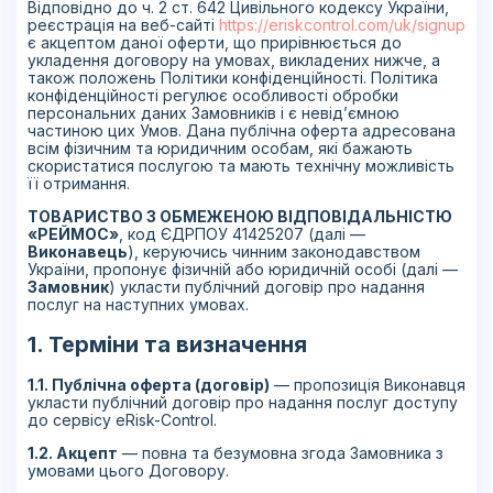
Відповідно до ч. 2 ст. 642 Цивільного кодексу України,
реєстрація на веб-сайті
https://eriskcontrol.com/uk/signup
є акцептом даної оферти, що прирівнюється до
укладення договору на умовах, викладених нижче, а
також положень Політики конфіденційності. Політика
конфіденційності регулює особливості обробки
персональних даних Замовників і є невід’ємною
частиною цих Умов. Дана публічна оферта адресована
всім фізичним та юридичним особам, які бажають
скористатися послугою та мають технічну можливість
її отримання.
ТОВАРИСТВО З ОБМЕЖЕНОЮ ВІДПОВІДАЛЬНІСТЮ
«РЕЙМОС»
, код ЄДРПОУ 41425207 (далі —
Виконавець
), керуючись чинним законодавством
України, пропонує фізичній або юридичній особі (далі —
Замовник
) укласти публічний договір про надання
послуг на наступних умовах.
1. Терміни та визначення
1.1. Публічна оферта (договір)
— пропозиція Виконавця
укласти публічний договір про надання послуг доступу
до сервісу eRisk-Control.
1.2. Акцепт
— повна та безумовна згода Замовника з
умовами цього Договору.