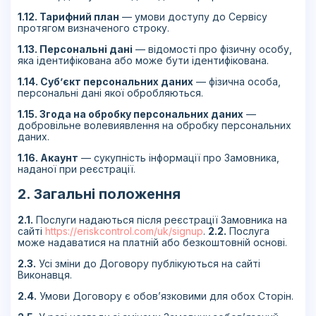
1.12. Тарифний план
— умови доступу до Сервісу
протягом визначеного строку.
1.13. Персональні дані
— відомості про фізичну особу,
яка ідентифікована або може бути ідентифікована.
1.14. Суб’єкт персональних даних
— фізична особа,
персональні дані якої обробляються.
1.15. Згода на обробку персональних даних
—
добровільне волевиявлення на обробку персональних
даних.
1.16. Акаунт
— сукупність інформації про Замовника,
наданої при реєстрації.
2. Загальні положення
2.1.
Послуги надаються після реєстрації Замовника на
сайті
https://eriskcontrol.com/uk/signup
.
2.2.
Послуга
може надаватися на платній або безкоштовній основі.
2.3.
Усі зміни до Договору публікуються на сайті
Виконавця.
2.4.
Умови Договору є обов’язковими для обох Сторін.