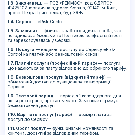
1.3. Виконавець
— ТОВ «РЕЙМОС», код ЄДРПОУ
41425207, юридична адреса: Україна, 02140, м. Київ,
просп. Петра Григоренка, буд. 39-Б.
1.4. Сервіс
— eRisk-Control.
1.5. Замовник
— фізична та/або юридична особа, яка
погодилась з Умовами та Політикою конфіденційності
та зареєструвалась у Сервісі.
1.6. Послуга
— надання доступу до Сервісу eRisk-
Control на платній або безкоштовній основі.
1.7. Платні послуги (професійний тариф)
— послуги,
що надаються за плату відповідно до обраного тарифу.
1.8. Безкоштовні послуги (відкритий тариф)
—
обмежений доступ до функціоналу та інформації
Сервісу.
1.9. Тестовий період
— період з 1 календарного дня
після реєстрації, протягом якого Замовник отримує
безкоштовний доступ.
1.10. Вартість послуг (тариф)
— розмір плати за
доступ до Сервісу.
1.11. Обсяг послуг
— функціональні можливості та
контент, доступні за відповідним тарифом.